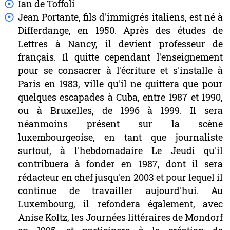
Ian
de
Toffoli
Jean
Portante,
fils
d'immigrés
italiens,
est
né
à
Differdange,
en
1950.
Après
des
études
de
Lettres
à
Nancy,
il
devient
professeur
de
français.
Il
quitte
cependant
l'enseignement
pour
se
consacrer
à
l'écriture
et
s'installe
à
Paris
en
1983,
ville
qu'il
ne
quittera
que
pour
quelques
escapades
à
Cuba,
entre
1987
et
1990,
ou
à
Bruxelles,
de
1996
à
1999.
Il
sera
néanmoins
présent
sur
la
scène
luxembourgeoise,
en
tant
que
journaliste
surtout,
à
l'hebdomadaire
Le
Jeudi
qu'il
contribuera
à
fonder
en
1987,
dont
il
sera
rédacteur
en
chef
jusqu'en
2003
et
pour
lequel
il
continue
de
travailler
aujourd'hui.
Au
Luxembourg,
il
refondera
également,
avec
Anise
Koltz,
les
Journées
littéraires
de
Mondorf