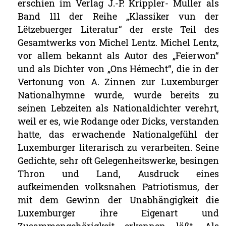
erschien
im
Verlag
J.-P.
Krippler-
Muller
als
Band
111
der
Reihe
„Klassiker
vun
der
Lëtzebuerger
Literatur“
der
erste
Teil
des
Gesamtwerks
von
Michel
Lentz.
Michel
Lentz,
vor
allem
bekannt
als
Autor
des
„Feierwon“
und
als
Dichter
von
„Ons
Hémecht“,
die
in
der
Vertonung
von
A.
Zinnen
zur
Luxemburger
Nationalhymne
wurde,
wurde
bereits
zu
seinen
Lebzeiten
als
Nationaldichter
verehrt,
weil
er
es,
wie
Rodange
oder
Dicks,
verstanden
hatte,
das
erwachende
Nationalgefühl
der
Luxemburger
literarisch
zu
verarbeiten.
Seine
Gedichte,
sehr
oft
Gelegenheitswerke,
besingen
Thron
und
Land,
Ausdruck
eines
aufkeimenden
volksnahen
Patriotismus,
der
mit
dem
Gewinn
der
Unabhängigkeit
die
Luxemburger
ihre
Eigenart
und