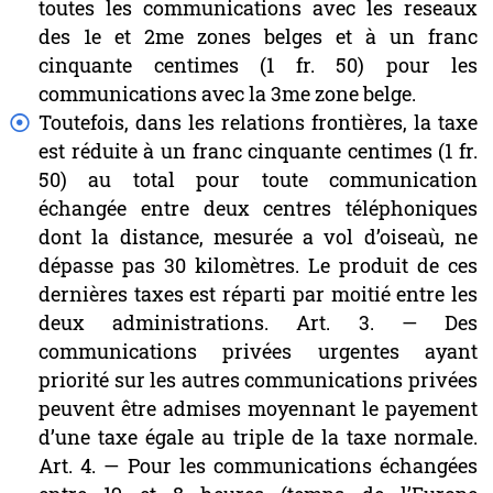
toutes
les
communications
avec
les
reseaux
des
1e
et
2me
zones
belges
et
à
un
franc
cinquante
centimes
(1
fr.
50)
pour
les
communications
avec
la
3me
zone
belge.
Toutefois,
dans
les
relations
frontières,
la
taxe
est
réduite
à
un
franc
cinquante
centimes
(1
fr.
50)
au
total
pour
toute
communication
échangée
entre
deux
centres
téléphoniques
dont
la
distance,
mesurée
a
vol
d’oiseaù,
ne
dépasse
pas
30
kilomètres.
Le
produit
de
ces
dernières
taxes
est
réparti
par
moitié
entre
les
deux
administrations.
Art.
3.
—
Des
communications
privées
urgentes
ayant
priorité
sur
les
autres
communications
privées
peuvent
être
admises
moyennant
le
payement
d’une
taxe
égale
au
triple
de
la
taxe
normale.
Art.
4.
—
Pour
les
communications
échangées