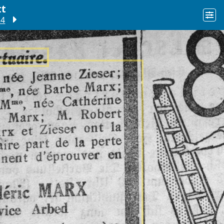
tt
24