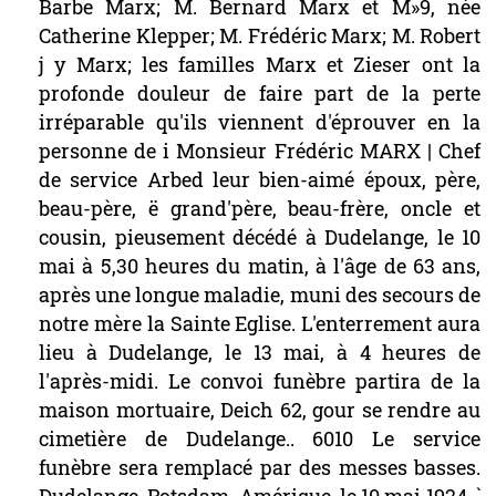
Barbe
Marx;
M.
Bernard
Marx
et
M»9,
née
Catherine
Klepper;
M.
Frédéric
Marx;
M.
Robert
j
y
Marx;
les
familles
Marx
et
Zieser
ont
la
profonde
douleur
de
faire
part
de
la
perte
irréparable
qu'ils
viennent
d'éprouver
en
la
personne
de
i
Monsieur
Frédéric
MARX
|
Chef
de
service
Arbed
leur
bien-aimé
époux,
père,
beau-père,
ë
grand'père,
beau-frère,
oncle
et
cousin,
pieusement
décédé
à
Dudelange,
le
10
mai
à
5,30
heures
du
matin,
à
l'âge
de
63
ans,
après
une
longue
maladie,
muni
des
secours
de
notre
mère
la
Sainte
Eglise.
L'enterrement
aura
lieu
à
Dudelange,
le
13
mai,
à
4
heures
de
l'après-midi.
Le
convoi
funèbre
partira
de
la
maison
mortuaire,
Deich
62,
gour
se
rendre
au
cimetière
de
Dudelange..
6010
Le
service
funèbre
sera
remplacé
par
des
messes
basses.