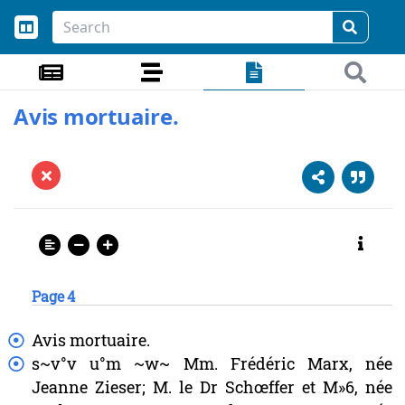
Avis mortuaire.
Page 4
Avis
mortuaire.
s~v°v
u°m
~w~
Mm.
Frédéric
Marx,
née
Jeanne
Zieser;
M.
le
Dr
Schœffer
et
M»6,
née