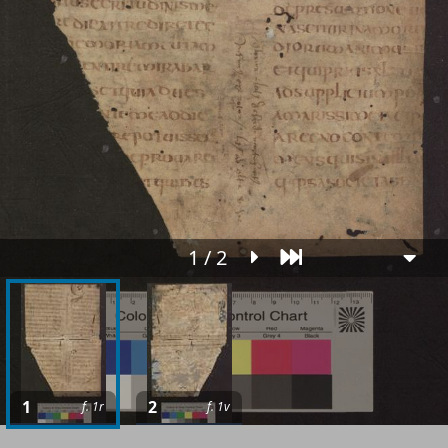
1 / 2
1
2
f. 1r
f. 1v