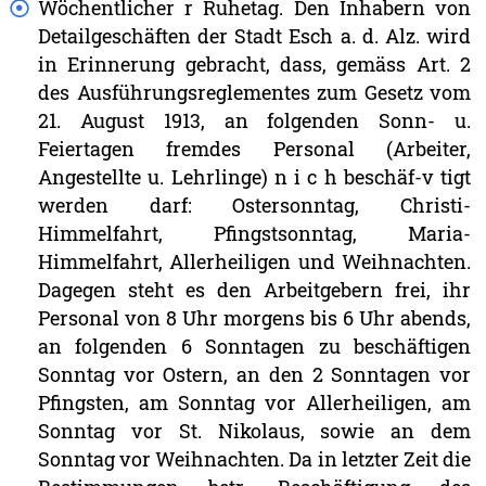
Wöchentlicher
r
Ruhetag.
Den
Inhabern
von
Detailgeschäften
der
Stadt
Esch
a.
d.
Alz.
wird
in
Erinnerung
gebracht,
dass,
gemäss
Art.
2
des
Ausführungsreglementes
zum
Gesetz
vom
21.
August
1913,
an
folgenden
Sonn-
u.
Feiertagen
fremdes
Personal
(Arbeiter,
Angestellte
u.
Lehrlinge)
n
i
c
h
beschäf-v
tigt
werden
darf:
Ostersonntag,
Christi-
Himmelfahrt,
Pfingstsonntag,
Maria-
Himmelfahrt,
Allerheiligen
und
Weihnachten.
Dagegen
steht
es
den
Arbeitgebern
frei,
ihr
Personal
von
8
Uhr
morgens
bis
6
Uhr
abends,
an
folgenden
6
Sonntagen
zu
beschäftigen
Sonntag
vor
Ostern,
an
den
2
Sonntagen
vor
Pfingsten,
am
Sonntag
vor
Allerheiligen,
am
Sonntag
vor
St.
Nikolaus,
sowie
an
dem
Sonntag
vor
Weihnachten.
Da
in
letzter
Zeit
die