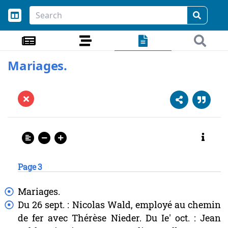
Mariages.
Page 3
Mariages.
Du
26
sept.
:
Nicolas
Wald,
employé
au
chemin
de
fer
avec
Thérèse
Nieder.
Du
Ie'
oct.
:
Jean