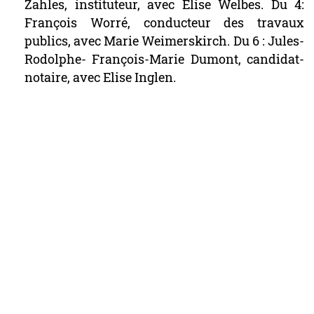
Zahles,
instituteur,
avec
Elise
Welbes.
Du
4:
François
Worré,
conducteur
des
travaux
publics,
avec
Marie
Weimerskirch.
Du
6
:
Jules-
Rodolphe-
François-Marie
Dumont,
candidat-
notaire,
avec
Elise
Inglen.