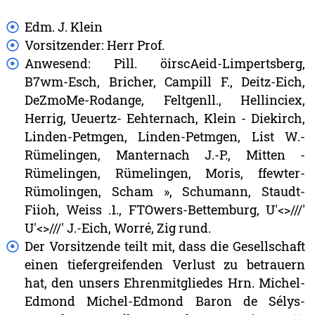
Edm.
J.
Klein
Vorsitzender:
Herr
Prof.
Anwesend:
Pill.
öirscAeid-Limpertsberg,
B7wm-Esch,
Bricher,
Campill
F.,
Deitz-Eich,
DeZmoMe-Rodange,
Feltgenll.,
Hellinciex,
Herrig,
Ueuertz-
Eehternach,
Klein
-
Diekirch,
Linden-Petmgen,
Linden-Petmgen,
List
W.-
Rümelingen,
Manternach
J.-P.,
Mitten
-
Rümelingen,
Rümelingen,
Moris,
ffewter-
Rümolingen,
Scham
»,
Schumann,
Staudt-
Fiioh,
Weiss
.1.,
FTOwers-Bettemburg,
U'<>///'
U'<>///'
J.-Eich,
Worré,
Zig
rund.
Der
Vorsitzende
teilt
mit,
dass
die
Gesellschaft
einen
tiefergreifenden
Verlust
zu
betrauern
hat,
den
unsers
Ehrenmitgliedes
Hrn.
Michel-
Edmond
Michel-Edmond
Baron
de
Sélys-