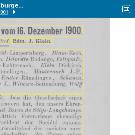
"Fauna" Verein Luxemburger Naturfreunde = "Fauna" Société des Naturalistes Luxembourgeois.
1901