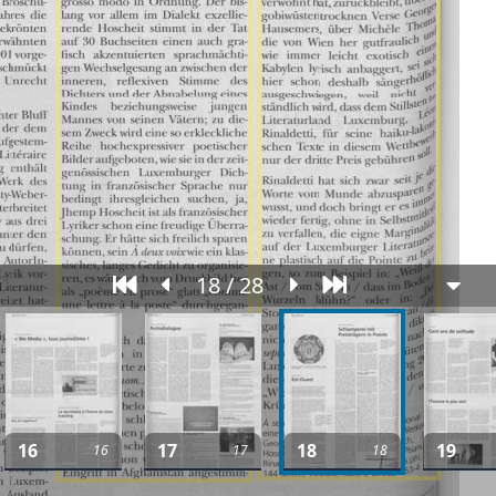
18 / 28
16
17
18
19
16
17
18