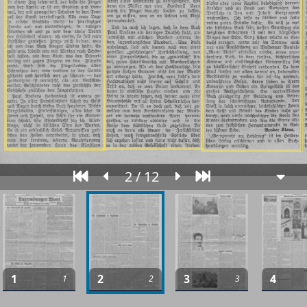
2 / 12
1
2
3
4
1
2
3