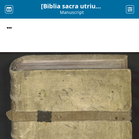
[Biblia sacra utriusque testamenti iuxta Latinam vulgatam versionem]
Manuscript