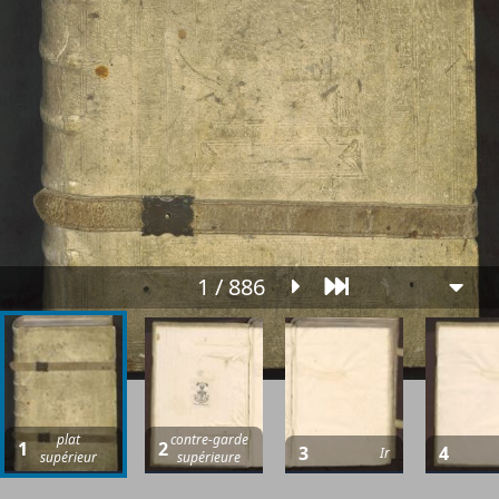
1 / 886
plat
contre-garde
1
2
3
4
Ir
supérieur
supérieure