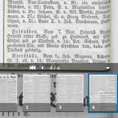
4 / 4
2
3
4