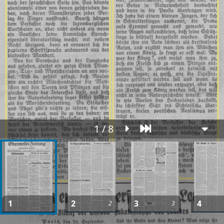
1 / 8
1
2
3
4
2
3